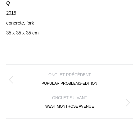
Q
2015
concrete, fork
35 x 35 x 35 cm
NAVIGATION
DE
ONGLET PRÉCÉDENT
COMMENTAIRE
Onglet
POPULAR PROBLEMS-EDITION
précédent
ONGLET SUIVANT
Projets
WEST MONTROSE AVENUE
similaires