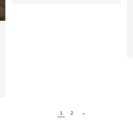
1
2
→