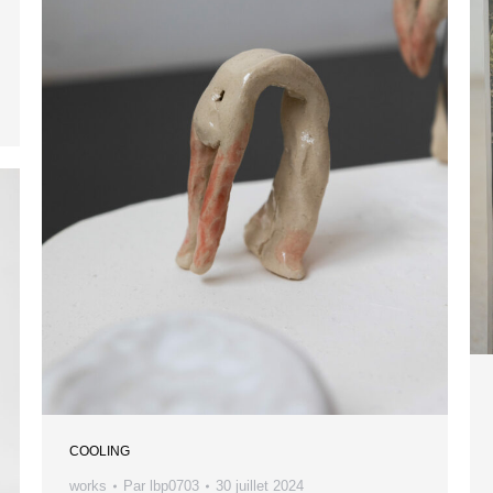
COOLING
works
Par
lbp0703
30 juillet 2024