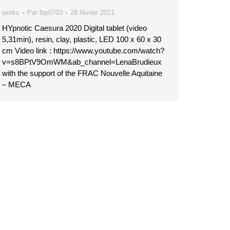
works
Par
lbp0703
28 février 2021
HYpnotic Caesura 2020 Digital tablet (video
5,31min), resin, clay, plastic, LED 100 x 60 x 30
cm Video link : https://www.youtube.com/watch?
v=s8BPtV9OmWM&ab_channel=LenaBrudieux
with the support of the FRAC Nouvelle Aquitaine
– MECA