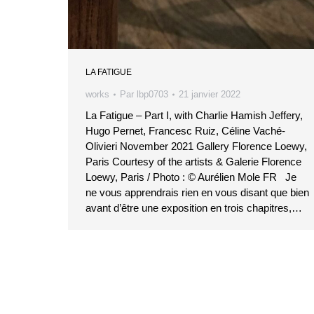
LA FATIGUE
works
Par
lbp0703
21 janvier 2022
La Fatigue – Part I, with Charlie Hamish Jeffery,
Hugo Pernet, Francesc Ruiz, Céline Vaché-
Olivieri November 2021 Gallery Florence Loewy,
Paris Courtesy of the artists & Galerie Florence
Loewy, Paris / Photo : © Aurélien Mole FR Je
ne vous apprendrais rien en vous disant que bien
avant d’être une exposition en trois chapitres,…