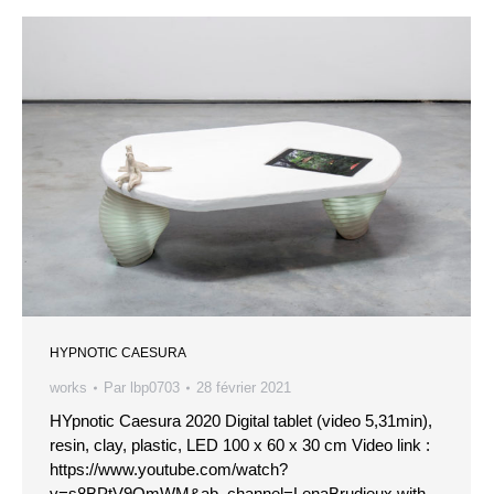
HYPNOTIC CAESURA
works
Par
lbp0703
28 février 2021
HYpnotic Caesura 2020 Digital tablet (video 5,31min),
resin, clay, plastic, LED 100 x 60 x 30 cm Video link :
https://www.youtube.com/watch?
v=s8BPtV9OmWM&ab_channel=LenaBrudieux with